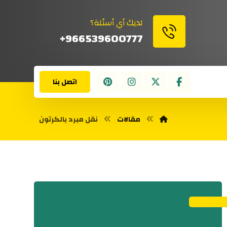
لديك أي أسئلة؟
966539600777+
اتصل بنا
مقالات
نقل مبرد بالكرتون