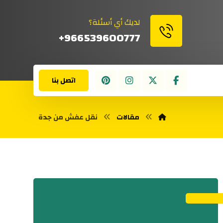
لديك أي أسئلة؟
966539600777+
اتصل بنا
مقالات
نقل عفش من جدة