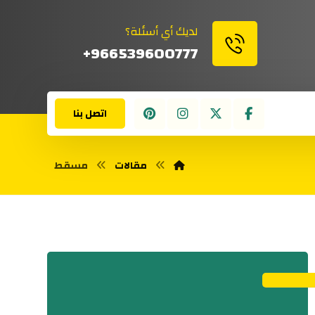
لديك أي أسئلة؟
966539600777+
اتصل بنا
مقالات
مسقط