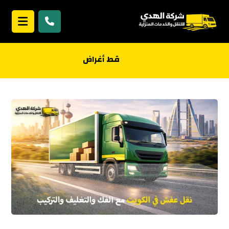
قط أغراض