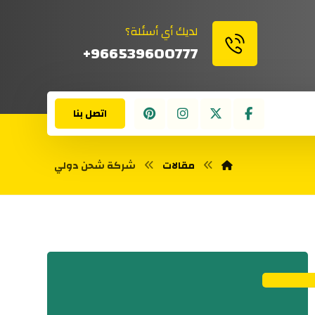
لديك أي أسئلة؟
966539600777+
اتصل بنا
مقالات
شركة شحن دولي