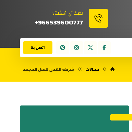
لديك أي أسئلة؟
966539600777+
اتصل بنا
مقالات
شركة الهدى للنقل المجمد