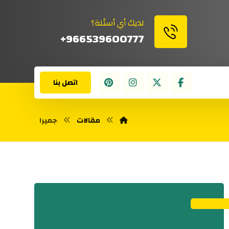
لديك أي أسئلة؟
966539600777+
اتصل بنا
مقالات
جميرا