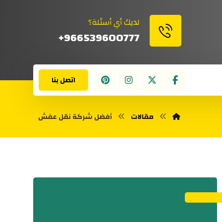
لديك أي أسئلة؟
966539600777+
اتصل بنا
مقالات
أفضل شركة نقل عفش