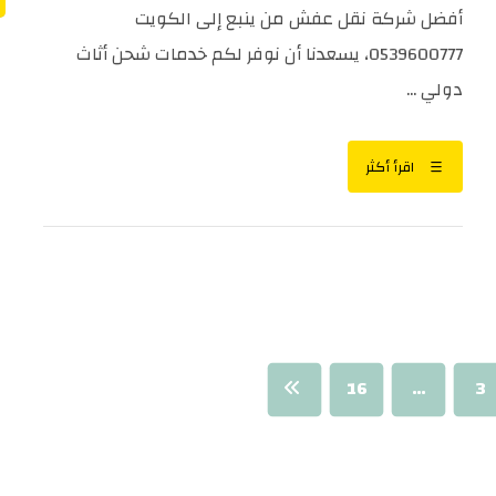
أفضل شركة نقل عفش من ينبع إلى الكويت
0539600777، يسعدنا أن نوفر لكم خدمات شحن أثاث
دولي ...
اقرأ أكثر
16
…
3