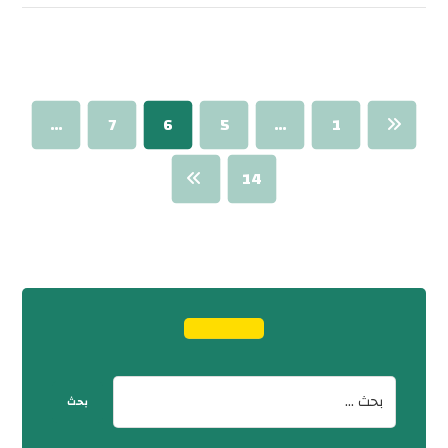
…
7
6
5
…
1
14