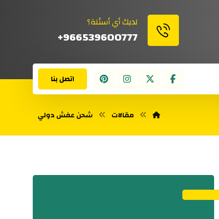
لديك أي أسئلة؟
966539600777+
اتصل بنا
مقالات
شحن عفش دولي