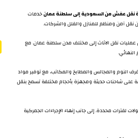
كة نقل عفش من السعودية إلى سلطنة عمان
خدمات
عن نقل آمن ومنظم للمنازل والفلل والشركات.
م 2001 تم تنفيذ العديد من عمليات نقل الاثاث إلى مختلف مدن سلطنة عمان. مع
النهائي.
رف النوم والمجالس والمطابخ والمكاتب، مع توفير مواد
دمة على شاحنات حديثة ومجهزة بأحجام مختلفة تسمح بنقل
لات لفترات محددة. إلى جانب إنهاء الإجراءات الجمركية