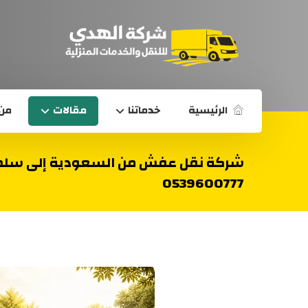
الرئيسية
خدماتنا
مقالات
من 
شركة نقل عفش من السعودية إلى سلط
0539600777