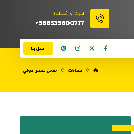
لديك أي أسئلة؟
966539600777+
اتصل بنا
مقالات
شحن عفش دولي