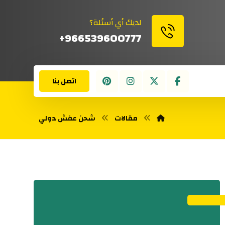
لديك أي أسئلة؟
966539600777+
اتصل بنا
مقالات
شحن عفش دولي