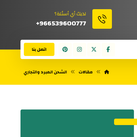
لديك أي أسئلة؟
966539600777+
اتصل بنا
مقالات
الشحن المبرد والتجاري