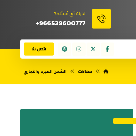
لديك أي أسئلة؟
966539600777+
اتصل بنا
مقالات
الشحن المبرد والتجاري