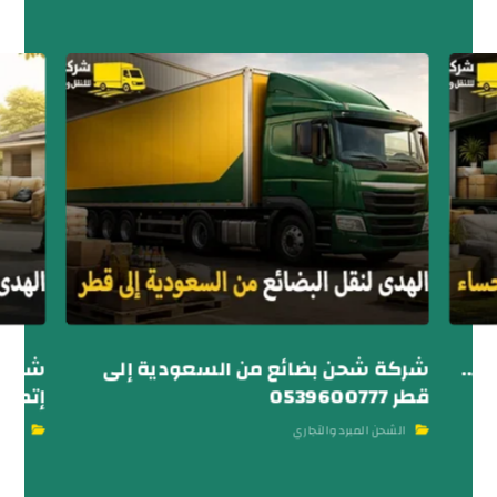
ء..
شركة شحن بضائع من السعودية إلى
شركة 
قطر 0539600777
إتصل ا
الشحن المبرد والتجاري
شحن