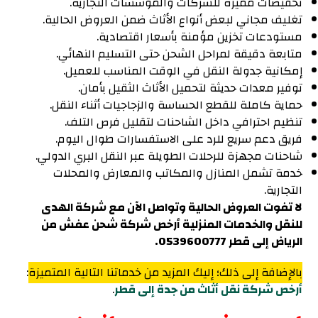
تخفيضات مميزة للشركات والمؤسسات التجارية.
تغليف مجاني لبعض أنواع الأثاث ضمن العروض الحالية.
مستودعات تخزين مؤمنة بأسعار اقتصادية.
متابعة دقيقة لمراحل الشحن حتى التسليم النهائي.
إمكانية جدولة النقل في الوقت المناسب للعميل.
توفير معدات حديثة لتحميل الأثاث الثقيل بأمان.
حماية كاملة للقطع الحساسة والزجاجيات أثناء النقل.
تنظيم احترافي داخل الشاحنات لتقليل فرص التلف.
فريق دعم سريع للرد على الاستفسارات طوال اليوم.
شاحنات مجهزة للرحلات الطويلة عبر النقل البري الدولي.
خدمة تشمل المنازل والمكاتب والمعارض والمحلات
التجارية.
لا تفوت العروض الحالية وتواصل الآن مع شركة الهدى
للنقل والخدمات المنزلية أرخص شركة شحن عفش من
الرياض إلى قطر 0539600777.
بالإضافة إلى ذلك؛ إليك المزيد من خدماتنا التالية المتميزة
:
أرخص شركة نقل أثاث من جدة إلى قطر
.